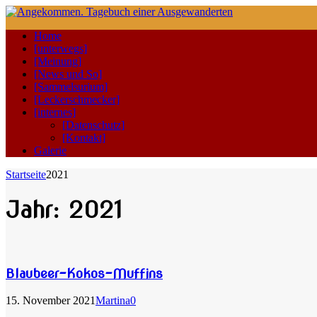
Home
[unterwegs]
[Meinung]
[News und So]
[Sammelsurium]
[Leckerschmecker]
[internes]
[Datenschutz]
[Kontakt]
Galerie
Startseite
2021
Jahr:
2021
Blaubeer-Kokos-Muffins
15. November 2021
Martina
0