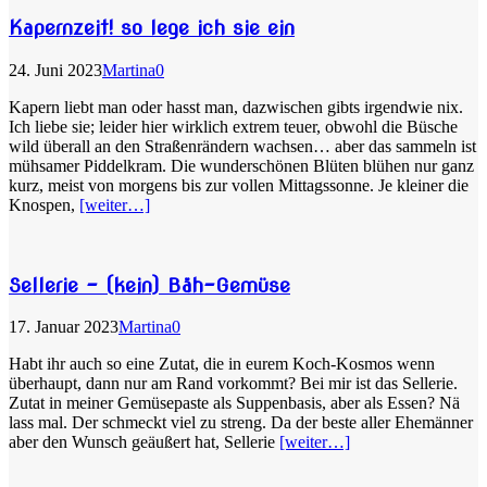
Kapernzeit! so lege ich sie ein
24. Juni 2023
Martina
0
Kapern liebt man oder hasst man, dazwischen gibts irgendwie nix.
Ich liebe sie; leider hier wirklich extrem teuer, obwohl die Büsche
wild überall an den Straßenrändern wachsen… aber das sammeln ist
mühsamer Piddelkram. Die wunderschönen Blüten blühen nur ganz
kurz, meist von morgens bis zur vollen Mittagssonne. Je kleiner die
Knospen,
[weiter…]
Sellerie – (kein) Bäh-Gemüse
17. Januar 2023
Martina
0
Habt ihr auch so eine Zutat, die in eurem Koch-Kosmos wenn
überhaupt, dann nur am Rand vorkommt? Bei mir ist das Sellerie.
Zutat in meiner Gemüsepaste als Suppenbasis, aber als Essen? Nä
lass mal. Der schmeckt viel zu streng. Da der beste aller Ehemänner
aber den Wunsch geäußert hat, Sellerie
[weiter…]