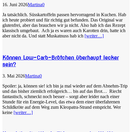
16. Juni 2026
Martina
0
Ja tatsächlich. Süsskartoffeln passen hervorragend in Kuchen. Hab
ich heute probiert und für richtig gut befunden. Das Original war
glutenfrei, aber das brauchen wir ja nicht. Also hab ich das Rezept
klassisch umgebaut. Ach ja es waren auch Karotten drin, hatte ich
aber nicht da. Und statt Muskatnuss hab ich
[weiter…]
Können Low-Carb-Brötchen überhaupt lecker
sein?
3. Mai 2026
Martina
0
Spoiler: ja, können sie! ich bin ja mal wieder auf dem Abnehm-Trip
und das bisher ziemlich erfolgreich… bis auf das Brot… Riecht
fantastisch, schmeckt noch besser – sorgt aber leider nach einer
Stunde für ein Energie-Level, das etwa dem einer überfahrenen
Schildkröte auf dem Weg zum Kleopatra-Strand entspricht. Wer
keine
[weiter…]