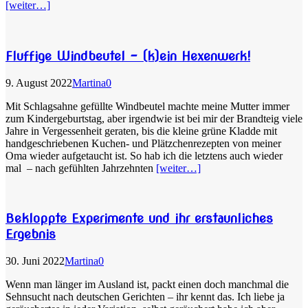
[weiter…]
Fluffige Windbeutel – (k)ein Hexenwerk!
9. August 2022
Martina
0
Mit Schlagsahne gefüllte Windbeutel machte meine Mutter immer
zum Kindergeburtstag, aber irgendwie ist bei mir der Brandteig viele
Jahre in Vergessenheit geraten, bis die kleine grüne Kladde mit
handgeschriebenen Kuchen- und Plätzchenrezepten von meiner
Oma wieder aufgetaucht ist. So hab ich die letztens auch wieder
mal – nach gefühlten Jahrzehnten
[weiter…]
Bekloppte Experimente und ihr erstaunliches
Ergebnis
30. Juni 2022
Martina
0
Wenn man länger im Ausland ist, packt einen doch manchmal die
Sehnsucht nach deutschen Gerichten – ihr kennt das. Ich liebe ja