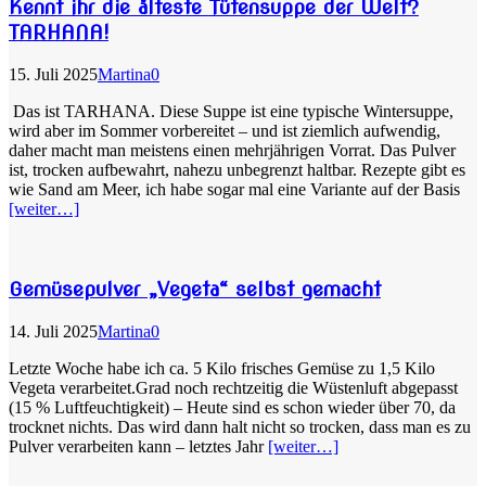
Kennt ihr die älteste Tütensuppe der Welt?
TARHANA!
15. Juli 2025
Martina
0
Das ist TARHANA. Diese Suppe ist eine typische Wintersuppe,
wird aber im Sommer vorbereitet – und ist ziemlich aufwendig,
daher macht man meistens einen mehrjährigen Vorrat. Das Pulver
ist, trocken aufbewahrt, nahezu unbegrenzt haltbar. Rezepte gibt es
wie Sand am Meer, ich habe sogar mal eine Variante auf der Basis
[weiter…]
Gemüsepulver „Vegeta“ selbst gemacht
14. Juli 2025
Martina
0
Letzte Woche habe ich ca. 5 Kilo frisches Gemüse zu 1,5 Kilo
Vegeta verarbeitet.Grad noch rechtzeitig die Wüstenluft abgepasst
(15 % Luftfeuchtigkeit) – Heute sind es schon wieder über 70, da
trocknet nichts. Das wird dann halt nicht so trocken, dass man es zu
Pulver verarbeiten kann – letztes Jahr
[weiter…]