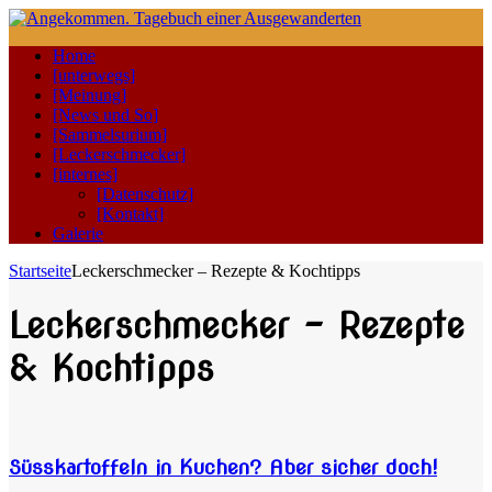
Home
[unterwegs]
[Meinung]
[News und So]
[Sammelsurium]
[Leckerschmecker]
[internes]
[Datenschutz]
[Kontakt]
Galerie
Startseite
Leckerschmecker – Rezepte & Kochtipps
Leckerschmecker – Rezepte
& Kochtipps
Süsskartoffeln in Kuchen? Aber sicher doch!