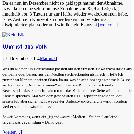
Da es nun im Dezember nicht so geklappt hat mit der Abnahme,
bzw. da ich eine sehr ominöse Zunahme von 82,9 auf 86,6 kg
innerhalb von 3 Tagen nur zur Hälfte wieder wegbekommen habe,
ist es Zeit mein Konzept zu überdenken und wieder mal
disziplnierter, planvoller und wirklich ein Konzept
[weiter…]
Wirr ist das Volk
27. Dezember 2014
Martina
0
Was im Moment in Deutschland passiert auf den Strassen, ist wahrscheinlich aus
der Ferne oder besser: aus den Medien erschreckender als in echt. Hoffe ich
zumindest Man traut seinen Ohren kaum, was da scheinbar ganz normale Leute
am Rande der „Demonstrationen“ so in bestem Rumpeldeutsch und im
Bewusstsein, dass sie recht haben und „das Volk“ auf ihrer Seite wähnend, in die
Kamera sprechen. Mal von dem geschassten RTL-Reporter abgesehen, der
seinen Job aber sicher nicht wegen der Undercover-Recherche verlor, sondern
weil er sich hat erwischen lassen.
Soweit kommt es, wenn ein „irgendwas mit Medien – Student“ auf eine
„irgendwas gegen Islam – Demo geht.
[weiter…]