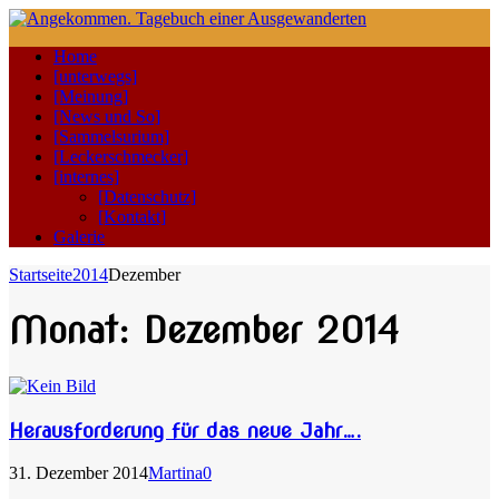
Home
[unterwegs]
[Meinung]
[News und So]
[Sammelsurium]
[Leckerschmecker]
[internes]
[Datenschutz]
[Kontakt]
Galerie
Startseite
2014
Dezember
Monat:
Dezember 2014
Herausforderung für das neue Jahr….
31. Dezember 2014
Martina
0