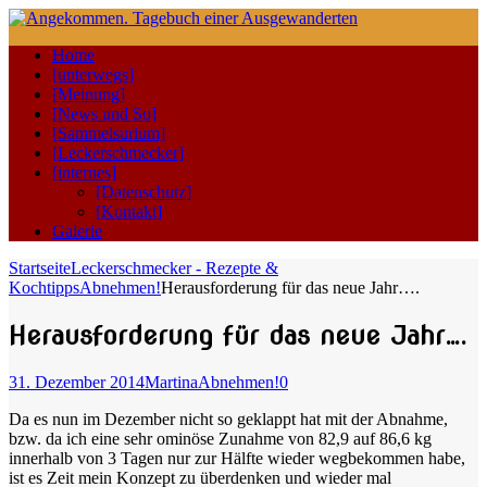
Home
[unterwegs]
[Meinung]
[News und So]
[Sammelsurium]
[Leckerschmecker]
[internes]
[Datenschutz]
[Kontakt]
Galerie
Startseite
Leckerschmecker - Rezepte &
Kochtipps
Abnehmen!
Herausforderung für das neue Jahr….
Herausforderung für das neue Jahr….
31. Dezember 2014
Martina
Abnehmen!
0
Da es nun im Dezember nicht so geklappt hat mit der Abnahme,
bzw. da ich eine sehr ominöse Zunahme von 82,9 auf 86,6 kg
innerhalb von 3 Tagen nur zur Hälfte wieder wegbekommen habe,
ist es Zeit mein Konzept zu überdenken und wieder mal