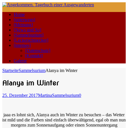
Home
[unterwegs]
[Meinung]
[News und So]
[Sammelsurium]
[Leckerschmecker]
[internes]
[Datenschutz]
[Kontakt]
Galerie
Startseite
Sammelsurium
Alanya im Winter
Alanya im Winter
25. Dezember 2017
Martina
Sammelsurium
0
jaaa es lohnt sich, Alanya auch im Winter zu besuchen – das Wetter
ist mild und die Farben sind einfach überwältigend, egal ob man nun
morgens zum Sonnenaufgang oder einen Sonnenuntergang