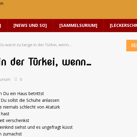
]
[NEWS UND SO]
[SAMMELSURIUM]
[LECKERSCH
Du warst zu lange in der Türkei, wenn…
SE
in der Türkei, wenn…
urium
0
 Du ein Haus betrittst
Du sollst die Schuhe anlassen
e niemals schlecht von Atatürk
 hast
it verschenkst
inkind siehst und es ungefragt küsst
on zumachst