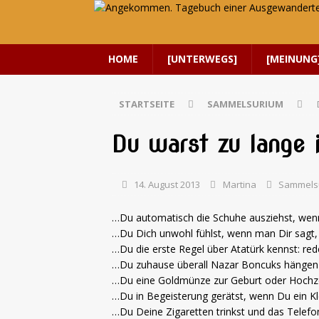
HOME
[UNTERWEGS]
[MEINUNG
STARTSEITE
SAMMELSURIUM
Du warst zu lange 
14. August 2013
Martina
Sammels
…Du automatisch die Schuhe ausziehst, wenn
…Du Dich unwohl fühlst, wenn man Dir sagt, 
…Du die erste Regel über Atatürk kennst: red
…Du zuhause überall Nazar Boncuks hängen
…Du eine Goldmünze zur Geburt oder Hochze
…Du in Begeisterung gerätst, wenn Du ein Kle
…Du Deine Zigaretten trinkst und das Telef