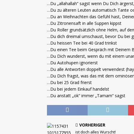
…Du „allahallah“ sagst wenn Du Dich ärgerst,
…Du zu älteren Leuten automatisch Tante od
…Du an Weihnachten das Gefühl hast, Deine
…Du Zitronensaft in alle Suppen kippst
…Du Roller grundsätzlich ohne Helm, auf de
…Du dich dreimal umschaust, bevor Du bei gr
…Du heissen Tee bei 40 Grad trinkst
…Du einen Tee beim Gespräch mit Deinem B
…Du Dich wunderst, wenn du mit einem un
…Du Autohupen ignorierst
…Du alle Antworten doppelt verwendest (hayir
…Du Dich fragst, was das mit dem ominösen 
…Du bei 25 Grad frierst
…Du bei jedem Einkauf handelst
…Du anstatt „ok“ immer „Tamam“ sagst
VORHERIGER
ist doch alles Wurscht!