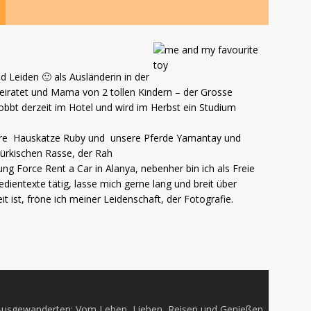
d Leiden 🙂 als Ausländerin in der
rheiratet und Mama von 2 tollen Kindern – der Grosse
jobbt derzeit im Hotel und wird im Herbst ein Studium
ere Hauskatze Ruby und unsere Pferde Yamantay und
ürkischen Rasse, der Rah
ung Force Rent a Car in Alanya, nebenher bin ich als Freie
dientexte tätig, lasse mich gerne lang und breit über
ist, fröne ich meiner Leidenschaft, der Fotografie.
usgewanderten: Vom Leben, Lieben, Reisen und Genießen