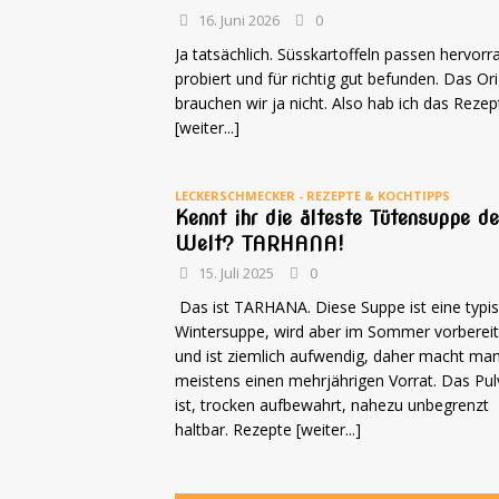
16. Juni 2026
0
Ja tatsächlich. Süsskartoffeln passen hervor
probiert und für richtig gut befunden. Das Ori
brauchen wir ja nicht. Also hab ich das Reze
[weiter...]
LECKERSCHMECKER - REZEPTE & KOCHTIPPS
Kennt ihr die älteste Tütensuppe de
Welt? TARHANA!
15. Juli 2025
0
Das ist TARHANA. Diese Suppe ist eine typi
Wintersuppe, wird aber im Sommer vorbereit
und ist ziemlich aufwendig, daher macht ma
meistens einen mehrjährigen Vorrat. Das Pul
ist, trocken aufbewahrt, nahezu unbegrenzt
haltbar. Rezepte
[weiter...]