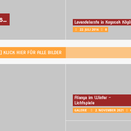
s…
Lavendelernte in Kuyucak Köyü
22. JULI 2016
0
 KLICK HIER FÜR ALLE BILDER
Alanya im Winter –
Lichtspiele
GALERIE
2. NOVEMBER 2021