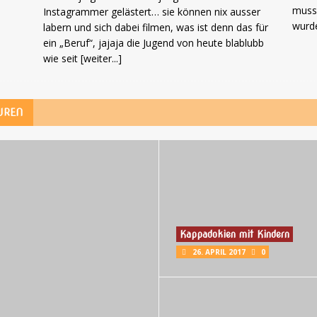
muss 
Instagrammer gelästert… sie können nix ausser
wurd
labern und sich dabei filmen, was ist denn das für
ein „Beruf“, jajaja die Jugend von heute blablubb
wie seit
[weiter...]
UREN
Kappadokien mit Kindern
26. APRIL 2017
0