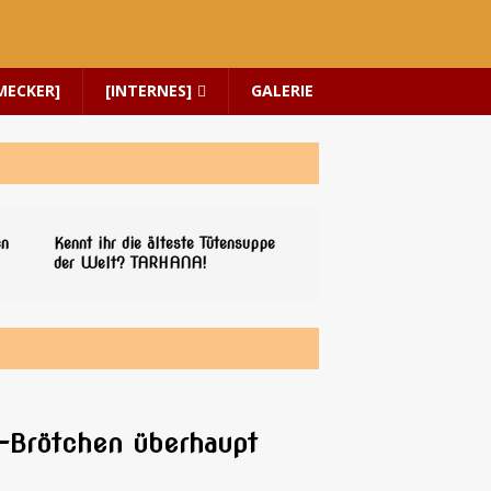
MECKER]
[INTERNES]
GALERIE
en
Kennt ihr die älteste Tütensuppe
der Welt? TARHANA!
Brötchen überhaupt