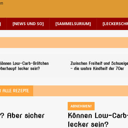
]
[NEWS UND SO]
[SAMMELSURIUM]
[LECKERSCH
Können Low-Carb-Brötchen
Zwischen Freiheit und Schweig
überhaupt lecker sein?
– die wahre Kindheit der 70er
 ALLE REZEPTE
ABNEHMEN!
? Aber sicher
Können Low-Carb-
lecker sein?