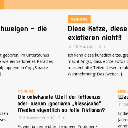
MEINUNG
chweigen – die
Diese Katze, diese
existieren nicht!!
18. Mai 2024
0
et geboren, im Untertaunus
Ich kann diese künstlich erzeugt
e wie ein verlorenes Paradies
macht Angst, dass echte Fotos o
aufploppenden Copy&paste
massenhafte Teilen dieser irreale
]
Wahrnehmung! Das
[weiter...]
MEINUNG
MEIN
Die unbekannte Welt der Influenzer
Was
oder: warum ignorieren „klassische“
28
Medien eigentlich so tolle Aktionen?
losen
Frida
5. November 2019
0
eses
Jahr
anhör
Es wird ja gerne über die jungen Youtuber /