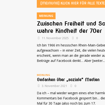
[MEINUNG] KLICK HIER FÜR ALLE TEXTE
MEINUNG
Zwischen Freiheit und S
wahre Kindheit der 70er
11. November 2025
0
Ich bin 1966 im hessischen Rhein-Main-Gebi
aufgewachsen – in einer Zeit, die vielen heut
erscheint, wenn man an die gerade wieder 
Beiträge auf Facebook denkt… Aber
[weiter...
MEINUNG
Gedanken über „soziale“ Medien
3. November 2021
0
Da ich – mal wieder wegen eines eher harm
Kommentars bei Facebook gesperrt bin… di
Mal für 30 Tage (also noch bis zum 17.