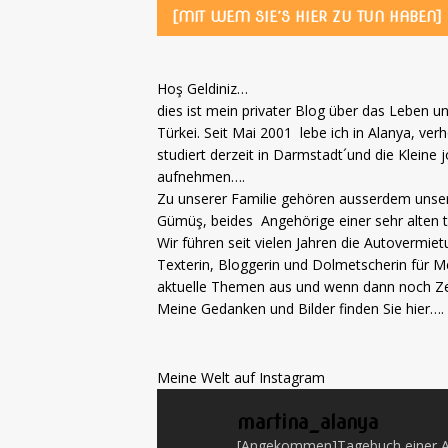
[MIT WEM SIE´S HIER ZU TUN HABEN]
Hoş Geldiniz…
dies ist mein privater Blog über das Leben un
Türkei. Seit Mai 2001 lebe ich in Alanya, ve
studiert derzeit in Darmstadt´und die Kleine 
aufnehmen….
Zu unserer Familie gehören ausserdem uns
Gümüş, beides Angehörige einer sehr alten t
Wir führen seit vielen Jahren die Autovermiet
Texterin, Bloggerin und Dolmetscherin für Me
aktuelle Themen aus und wenn dann noch Zeit 
Meine Gedanken und Bilder finden Sie hier….
Meine Welt auf Instagram
martina_alanya
[Angekommen]Tagebuch einer A