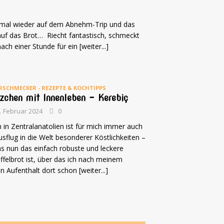
 ja mal wieder auf dem Abnehm-Trip und das
 auf das Brot… Riecht fantastisch, schmeckt
nach einer Stunde für ein
[weiter...]
RSCHMECKER - REZEPTE & KOCHTIPPS
zchen mit Innenleben – Kerebiç
. Februar 2024
0
 in Zentralanatolien ist für mich immer auch
usflug in die Welt besonderer Köstlichkeiten –
s nun das einfach robuste und leckere
ffelbrot ist, über das ich nach meinem
en Aufenthalt dort schon
[weiter...]