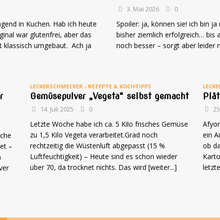
3. Mai 2026
0
ragend in Kuchen. Hab ich heute
Spoiler: ja, können sie! ich bin
ginal war glutenfrei, aber das
bisher ziemlich erfolgreich… bis
pt klassisch umgebaut. Ach ja
noch besser – sorgt aber leider 
LECKERSCHMECKER - REZEPTE & KOCHTIPPS
LECKE
r
Gemüsepulver „Vegeta“ selbst gemacht
Plät
14. Juli 2025
0
25
Letzte Woche habe ich ca. 5 Kilo frisches Gemüse
Afyon
zu 1,5 Kilo Vegeta verarbeitet.Grad noch
ein A
sche
rechtzeitig die Wüstenluft abgepasst (15 %
ob da
et –
Luftfeuchtigkeit) – Heute sind es schon wieder
Karto
n
über 70, da trocknet nichts. Das wird
[weiter...]
letzt
ver