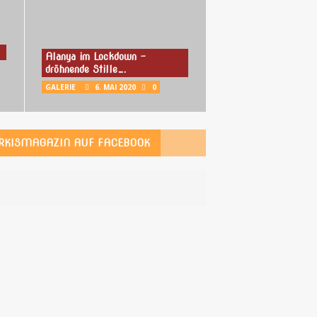
Alanya im Lockdown –
dröhnende Stille….
GALERIE
6. MAI 2020
0
RKISMAGAZIN AUF FACEBOOK