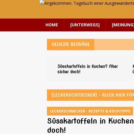
HOME
[UNTERWEGS]
[MEINUNG
NEUESTE BEITRÄGE
Süsskartoffeln in Kuchen? Aber
sicher doch!
[LECKERSCHMECKER] – KLICK HIER FÜR
LECKERSCHMECKER - REZEPTE & KOCHTIPPS
Süsskartoffeln in Kuchen
doch!