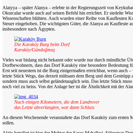
Alaiyya – später Alanya – erlebte in der Regierungszeit von Keykubat 
Okurcalar wurde auch auf seinen Befehl hin errichtet. Er siedelte Wiss
Wissenschaften blühten. Auch wurden einer Reihe von Kaufleuten Kon
Steuer eingehoben. Die wichtigsten Güter, die Alanya an Kaufleute a
insbesondere nach Ägypten.
Die Karaköy Burg beim Dorf
Karaköy/Gündoğmuş
Vieles war bislang nicht bekannt oder wurde nur durch mündliche Üb
Dorfbewohnern, dass das Dorf Karaköy eine besondere Bedeutung für 
Erst seit neuestem ist die Burg einigermaßen erreichbar, wenn auch –
letzte Stück Wegs, das derzeit mühsam dem Berg und dem Gestrüpp abger
sondern muss auch selbst geländetauglich sein. Das letzte Stück mus
noch viel zu heiss. Von der Anlage her ist die Ähnlichkeit mit der Al
Nach einigen Kilometern, die dem Landrover
das Letzte abverlangten, war dann Schluss
An diesem Wochenende veranstaltete das Dorf Karaköy zum ersten Mal
sollen.
Aktiv beteiligt ist hier der Muhtar der Saray Mahallesi, Süleyman Do