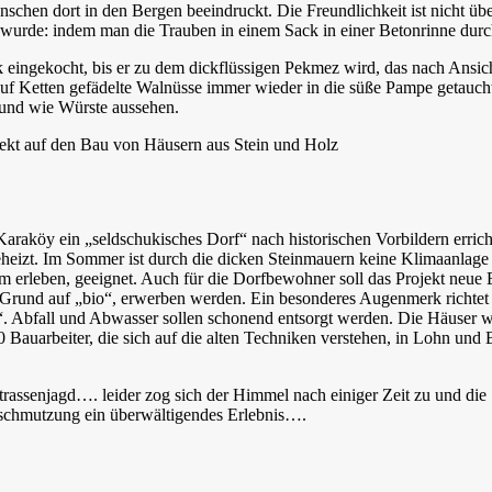
nschen dort in den Bergen beeindruckt. Die Freundlichkeit ist nicht ü
wurde: indem man die Trauben in einem Sack in einer Betonrinne durch 
 eingekocht, bis er zu dem dickflüssigen Pekmez wird, das nach Ansic
f Ketten gefädelte Walnüsse immer wieder in die süße Pampe getaucht,
 und wie Würste aussehen.
hitekt auf den Bau von Häusern aus Stein und Holz
Karaköy ein „seldschukisches Dorf“ nach historischen Vorbildern erric
izt. Im Sommer ist durch die dicken Steinmauern keine Klimaanlage er
om erleben, geeignet. Auch für die Dorfbewohner soll das Projekt neue
n Grund auf „bio“, erwerben werden. Ein besonderes Augenmerk richtet 
e“. Abfall und Abwasser sollen schonend entsorgt werden. Die Häuser w
0 Bauarbeiter, die sich auf die alten Techniken verstehen, in Lohn und
strassenjagd…. leider zog sich der Himmel nach einiger Zeit zu und die
erschmutzung ein überwältigendes Erlebnis….