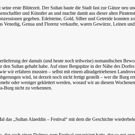
seine erste Blütezeit. Der Sultan baute die Stadt fast zur Gänze neu u
enschaftler und Künstler an und machte damit aus dieser alten Piratenst
zessionen gegeben. Edelsteine, Gold, Silber und Getreide konnten zol
us Venedig, Genua und Florenz verkaufte, waren Gewürze, Leinen und Z
erlieferung der damals (und heute noch teilweise) nomandischen Bewoh
den Sultan gehabt habe. Auf einer Bergspitze in der Nähe des Dorfes 
 wie wir erfahren mussten – selbst mit einem allradgetriebenen Landrove
ungen wird, ist derzeit noch nicht fertigt gestellt – wer die Burg err
s mehr oder weniger geklettert werden, worauf wir an diesem Wochenen
ara-Burg nicht zu verkennen.
 das „Sultan Alaeddin – Festival“ mit dem die Geschichte wiederbeleb
ra, der auch einen Dolmus zum Festival organisiert hatte, der so gut a