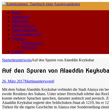
Home
[unterwegs]
[Meinung]
[News und So]
[Sammelsurium]
[Leckerschmecker]
[internes]
[Datenschutz]
[Kontakt]
Galerie
Startseite
unterwegs
Auf den Spuren von Alaeddin Keykubat
Auf den Spuren von Alaeddin Keykuba
26. März 2017
Martina
unterwegs
0
Mit dem Sultan Alaeddin Keykubat verbindet die Stadt Alanya ein bes
zweite Residenz des Sultans. Unter seiner Herrschaft erlebte das Reic
konnte mehrere Sprachen sprechen, darunter arabisch und persisch. Zu
Alaaddin Keykubat regierte den Seldschuken-Staat ab 1219, bis er 12
Türken für die eigene Geschichte in Alanya eine Sonderstellung einn