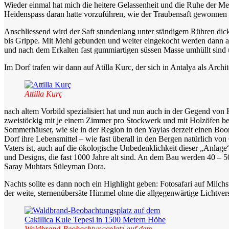
Wieder einmal hat mich die heitere Gelassenheit und die Ruhe der Me
Heidenspass daran hatte vorzuführen, wie der Traubensaft gewonnen 
Anschliessend wird der Saft stundenlang unter ständigem Rühren dick
bis Grippe. Mit Mehl gebunden und weiter eingekocht werden dann au
und nach dem Erkalten fast gummiartigen süssen Masse umhüllt sind
Im Dorf trafen wir dann auf Atilla Kurc, der sich in Antalya als Arc
Attilla Kurç
nach altem Vorbild spezialisiert hat und nun auch in der Gegend von 
zweistöckig mit je einem Zimmer pro Stockwerk und mit Holzöfen behe
Sommerhäuser, wie sie in der Region in den Yaylas derzeit einen Bo
Dorf ihre Lebensmittel – wie fast überall in den Bergen natürlich vo
Vaters ist, auch auf die ökologische Unbedenklichkeit dieser „Anlag
und Designs, die fast 1000 Jahre alt sind. An dem Bau werden 40 – 5
Saray Muhtars Süleyman Dora.
Nachts sollte es dann noch ein Highlight geben: Fotosafari auf Milch
der weite, sternenübersäte Himmel ohne die allgegenwärtige Lichtv
Waldbrand-Beobachtungsplatz auf dem