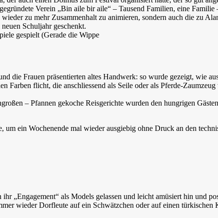
gründete Verein „Bin aile bir aile“ – Tausend Familien, eine Familie –
a, wieder zu mehr Zusammenhalt zu animieren, sondern auch die zu Ala
 neuen Schuljahr geschenkt.
Spiele gespielt (Gerade die Wippe
) und die Frauen präsentierten altes Handwerk: so wurde gezeigt, wie 
llen Farben flicht, die anschliessend als Seile oder als Pferde-Zaumz
engroßen – Pfannen gekoche Reisgerichte wurden den hungrigen Gästen 
e, um ein Wochenende mal wieder ausgiebig ohne Druck an den techni
hr „Engagement“ als Models gelassen und leicht amüsiert hin und posie
mmer wieder Dorfleute auf ein Schwätzchen oder auf einen türkischen Ka