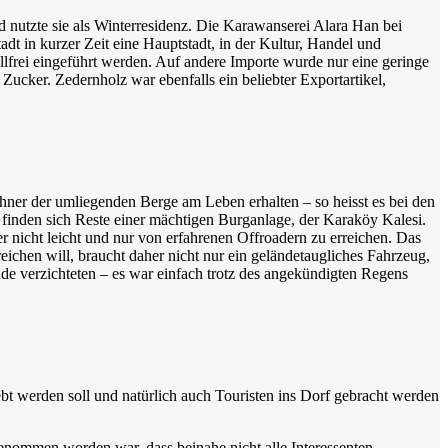
nd nutzte sie als Winterresidenz. Die Karawanserei Alara Han bei
adt in kurzer Zeit eine Hauptstadt, in der Kultur, Handel und
lfrei eingeführt werden. Auf andere Importe wurde nur eine geringe
ucker. Zedernholz war ebenfalls ein beliebter Exportartikel,
ner der umliegenden Berge am Leben erhalten – so heisst es bei den
finden sich Reste einer mächtigen Burganlage, der Karaköy Kalesi.
r nicht leicht und nur von erfahrenen Offroadern zu erreichen. Das
eichen will, braucht daher nicht nur ein geländetaugliches Fahrzeug,
de verzichteten – es war einfach trotz des angekündigten Regens
t werden soll und natürlich auch Touristen ins Dorf gebracht werden
ngenommen worden war, dass beinahe nicht alle Interessenten