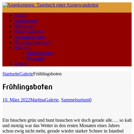
Home
[unterwegs]
[Meinung]
[News und So]
[Sammelsurium]
[Leckerschmecker]
[internes]
[Datenschutz]
[Kontakt]
Galerie
Startseite
Galerie
Frühlingsboten
Frühlingsboten
10. März 2022
Martina
Galerie
,
Sammelsurium
0
Ein bisschen grün und bunt brauchen wir doch gerade alle…. so kalt
und motzig war das Wetter in den ersten Monaten eines Jahres
schon ewig nicht mehr, gerade wieder starker Schnee in Istanbul