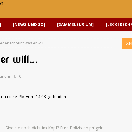
]
[NEWS UND SO]
[SAMMELSURIUM]
[LECKERSCH
jeder schreibt was er will….
SE
er will….
urium
0
ten diese PM vom 14.08. gefunden:
 Sind sie noch dicht im Kopf? Eure Polizisten prügeln