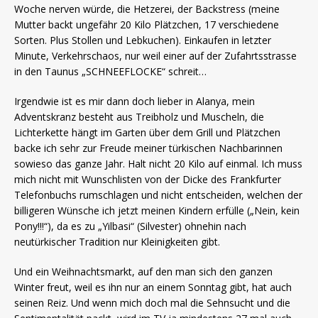
Woche nerven würde, die Hetzerei, der Backstress (meine
Mutter backt ungefähr 20 Kilo Plätzchen, 17 verschiedene
Sorten. Plus Stollen und Lebkuchen). Einkaufen in letzter
Minute, Verkehrschaos, nur weil einer auf der Zufahrtsstrasse
in den Taunus „SCHNEEFLOCKE“ schreit…
Irgendwie ist es mir dann doch lieber in Alanya, mein
Adventskranz besteht aus Treibholz und Muscheln, die
Lichterkette hängt im Garten über dem Grill und Plätzchen
backe ich sehr zur Freude meiner türkischen Nachbarinnen
sowieso das ganze Jahr. Halt nicht 20 Kilo auf einmal. Ich muss
mich nicht mit Wunschlisten von der Dicke des Frankfurter
Telefonbuchs rumschlagen und nicht entscheiden, welchen der
billigeren Wünsche ich jetzt meinen Kindern erfülle („Nein, kein
Pony!!!“), da es zu „Yilbasi“ (Silvester) ohnehin nach
neutürkischer Tradition nur Kleinigkeiten gibt.
Und ein Weihnachtsmarkt, auf den man sich den ganzen
Winter freut, weil es ihn nur an einem Sonntag gibt, hat auch
seinen Reiz. Und wenn mich doch mal die Sehnsucht und die