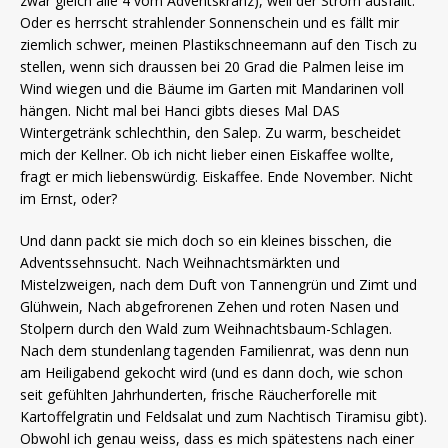
zwar gleich alle 4 vom Adventskranz), weil der Strom ausfällt.
Oder es herrscht strahlender Sonnenschein und es fällt mir
ziemlich schwer, meinen Plastikschneemann auf den Tisch zu
stellen, wenn sich draussen bei 20 Grad die Palmen leise im
Wind wiegen und die Bäume im Garten mit Mandarinen voll
hängen. Nicht mal bei Hanci gibts dieses Mal DAS
Wintergetränk schlechthin, den Salep. Zu warm, bescheidet
mich der Kellner. Ob ich nicht lieber einen Eiskaffee wollte,
fragt er mich liebenswürdig. Eiskaffee. Ende November. Nicht
im Ernst, oder?
Und dann packt sie mich doch so ein kleines bisschen, die
Adventssehnsucht. Nach Weihnachtsmärkten und
Mistelzweigen, nach dem Duft von Tannengrün und Zimt und
Glühwein, Nach abgefrorenen Zehen und roten Nasen und
Stolpern durch den Wald zum Weihnachtsbaum-Schlagen.
Nach dem stundenlang tagenden Familienrat, was denn nun
am Heiligabend gekocht wird (und es dann doch, wie schon
seit gefühlten Jahrhunderten, frische Räucherforelle mit
Kartoffelgratin und Feldsalat und zum Nachtisch Tiramisu gibt).
Obwohl ich genau weiss, dass es mich spätestens nach einer