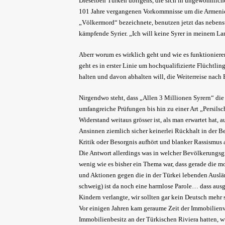
Dieselben Türken übrigens, die sich in ungewöhnlich
101 Jahre vergangenen Vorkommnisse um die Armenier 
„Völkermord“ bezeichnete, benutzen jetzt das neben
kämpfende Syrier. „Ich will keine Syrer in meinem L
Aberr worum es wirklich geht und wie es funktioniere
geht es in erster Linie um hochqualifizierte Flüchtli
halten und davon abhalten will, die Weiterreise nach E
Nirgendwo steht, dass „Allen 3 Millionen Syrern“ die
umfangreiche Prüfungen bis hin zu einer Art „Persils
Widerstand weitaus grösser ist, als man erwartet hat,
Ansinnen ziemlich sicher keinerlei Rückhalt in der B
Kritik oder Besorgnis aufhört und blanker Rassismus 
Die Antwort allerdings was in welcher Bevölkerungsg
wenig wie es bisher ein Thema war, dass gerade die 
und Aktionen gegen die in der Türkei lebenden Auslän
schweig) ist da noch eine harmlose Parole… dass aus
Kindern verlangte, wir sollten gar kein Deutsch mehr 
Vor einigen Jahren kam geraume Zeit der Immobilienv
Immobilienbesitz an der Türkischen Riviera hatten, wus