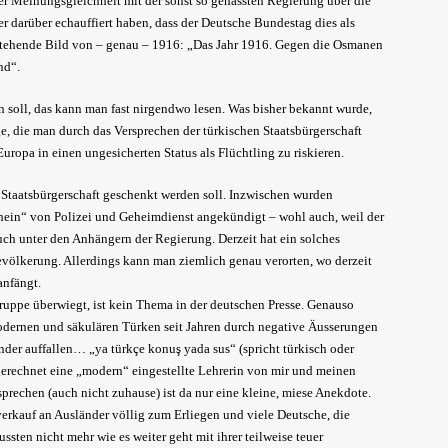
er Meinungsgleichheit mit der sonst so gehassten Regierung über die
darüber echauffiert haben, dass der Deutsche Bundestag dies als
stehende Bild von – genau – 1916: „Das Jahr 1916. Gegen die Osmanen
and“.
n soll, das kann man fast nirgendwo lesen. Was bisher bekannt wurde,
nge, die man durch das Versprechen der türkischen Staatsbürgerschaft
uropa in einen ungesicherten Status als Flüchtling zu riskieren.
 Staatsbürgerschaft geschenkt werden soll. Inzwischen wurden
chein“ von Polizei und Geheimdienst angekündigt – wohl auch, weil der
 auch unter den Anhängern der Regierung. Derzeit hat ein solches
evölkerung. Allerdings kann man ziemlich genau verorten, wo derzeit
anfängt.
ruppe überwiegt, ist kein Thema in der deutschen Presse. Genauso
modernen und säkulären Türken seit Jahren durch negative Äusserungen
der auffallen… „ya türkçe konuş yada sus“ (spricht türkisch oder
gerechnet eine „modern“ eingestellte Lehrerin von mir und meinen
sprechen (auch nicht zuhause) ist da nur eine kleine, miese Anekdote.
erkauf an Ausländer völlig zum Erliegen und viele Deutsche, die
sten nicht mehr wie es weiter geht mit ihrer teilweise teuer