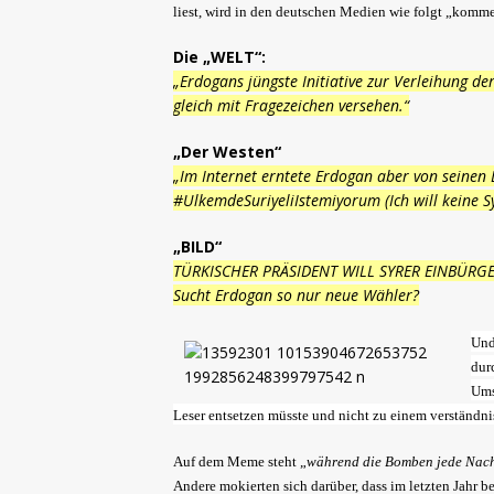
liest, wird in den deutschen Medien wie folgt „komme
Die „WELT“:
„Erdogans jüngste Initiative zur Verleihung de
gleich mit Fragezeichen versehen.“
„Der Westen“
„Im Internet erntete Erdogan aber von seinen
#UlkemdeSuriyeliIstemiyorum (Ich will keine S
„BILD“
TÜRKISCHER PRÄSIDENT WILL SYRER EINBÜRG
Sucht Erdogan so nur neue Wähler?
Und
dur
Ums
Leser entsetzen müsste und nicht zu einem verständ
Auf dem Meme steht „
während die Bomben jede Nacht
Andere mokierten sich darüber, dass im letzten Jahr