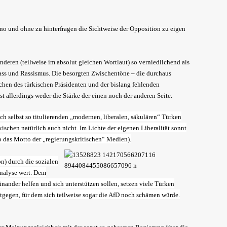
ono und ohne zu hinterfragen die Sichtweise der Opposition zu eigen
nderen (teilweise im absolut gleichen Wortlaut) so verniedlichend als
r Hass und Rassismus. Die besorgten Zwischentöne – die durchaus
chen des türkischen Präsidenten und der bislang fehlenden
ist allerdings weder die Stärke der einen noch der anderen Seite.
ch selbst so titulierenden „modernen, liberalen, säkulären“ Türken
kischen natürlich auch nicht. Im Lichte der eigenen Liberalität sonnt
so das Motto der „regierungskritischen“ Medien).
n) durch die sozialen
Analyse wert. Dem
ander helfen und sich unterstützen sollen, setzen viele Türken
tgegen, für dem sich teilweise sogar die AfD noch schämen würde.