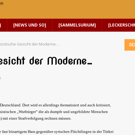
]
[NEWS UND SO]
[SAMMELSURIUM]
[LECKERSCH
sistische Gesicht der Moderne…
SE
esicht der Moderne…
0
Deutschland. Dort wird es allerdings thematisiert und auch kritisiert,
assistischen „Wutbürger“ die als dumpfe und ungebildete Menschen
mit einer Strafverfolgung rechnen müssen.
e fast bösartigem Hass gegenüber syrischen Flüchtlingen in der Türkei