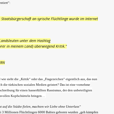
ntiert“:
r Staatsbürgerschaft an syrische Flüchtlinge wurde im Internet
 Landsleuten unter dem Hashtag
yrer in meinem Land) überwiegend Kritik.“
ERN
 wie sieht die „Kritik“ oder das „Fragezeichen“ eigentlich aus, das nun
ch die türkischen sozialen Medien geistert? Das ist eine vornehme
chreibung für einen hasserfüllten Rassismus, der den unbeteiligten
nisvollen Kopfschütteln bringen…
 auf die Städte fielen, machten wir Liebe ohne Unterlass“
 bei 3 Millionen Flüchtlingen 6000 Babies geboren wurden „geh kämpfen